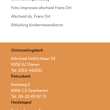
Foto impressie afscheid Frans Ort
Afscheid ds. Frans Ort
Afsluiting kindernevendienst
Ontmoetingskerk
Admiraal Helfrichlaan 54
6952 GJ Dieren
Tel. 0313-416521
Petruskerk
Kerkweg 2
6956 CG Spankeren
Tel. 06-22 49 82 72
Heidekapel