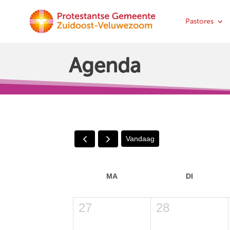
Pastores
Agenda
Vandaag
MA
DI
27
28