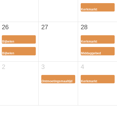
Kerkmarkt
26
27
28
Bijbelen
Kerkmarkt
Bijbelen
Middaggebed
2
3
4
Ontmoetingsmaaltijd
Kerkmarkt