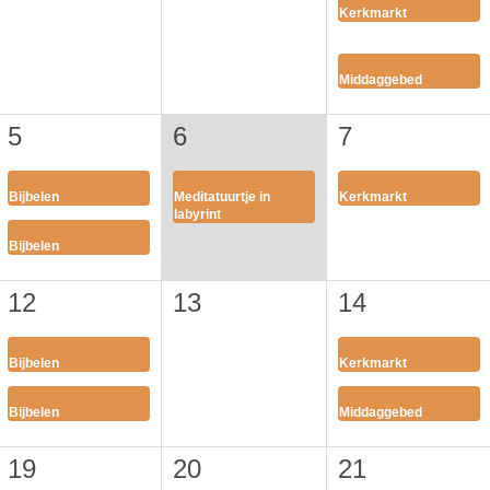
Kerkmarkt
Middaggebed
5
6
7
Bijbelen
Meditatuurtje in
Kerkmarkt
labyrint
Bijbelen
12
13
14
Bijbelen
Kerkmarkt
Bijbelen
Middaggebed
19
20
21