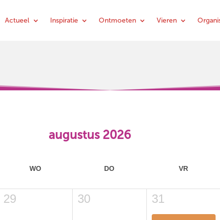
Actueel
Inspiratie
Ontmoeten
Vieren
Organis
augustus 2026
WO
DO
VR
29
30
31