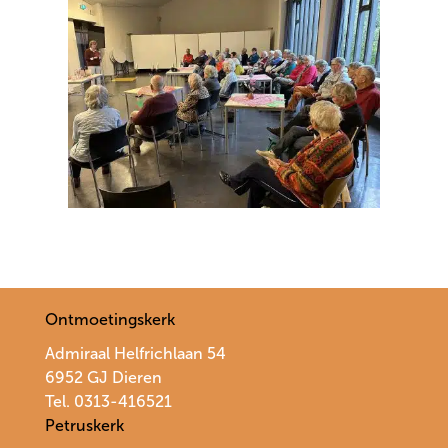
Ontmoetingskerk
Admiraal Helfrichlaan 54
6952 GJ Dieren
Tel. 0313-416521
Petruskerk