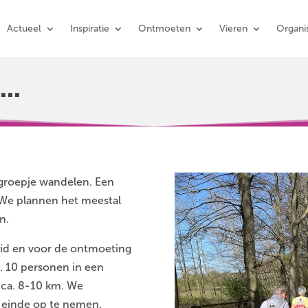
Actueel
Inspiratie
Ontmoeten
Vieren
Organis
..
groepje wandelen. Een
d. We plannen het meestal
n.
id en voor de ontmoeting
a. 10 personen in een
s ca. 8-10 km. We
t einde op te nemen.