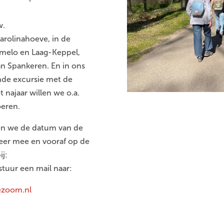
w.
rolinahoeve, in de
mmelo en Laag-Keppel,
n Spankeren. En in ons
nde excursie met de
t najaar willen we o.a.
oeren.
en we de datum van de
keer mee en vooraf op de
ij:
stuur een mail naar:
ezoom.nl