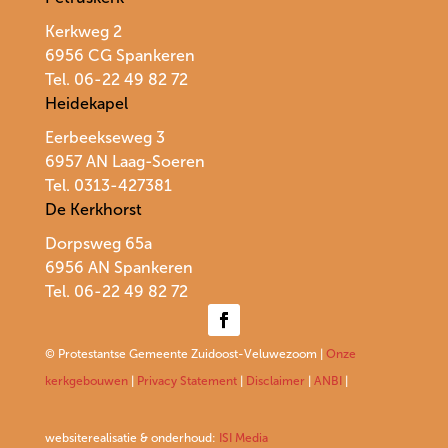
Kerkweg 2
6956 CG Spankeren
Tel. 06-22 49 82 72
Heidekapel
Eerbeekseweg 3
6957 AN Laag-Soeren
Tel. 0313-427381
De Kerkhorst
Dorpsweg 65a
6956 AN Spankeren
Tel.
06-22 49 82 72
© Protestantse Gemeente Zuidoost-Veluwezoom |
Onze
kerkgebouwen
|
Privacy Statement
|
Disclaimer
|
ANBI
|
websiterealisatie & onderhoud:
ISI Media