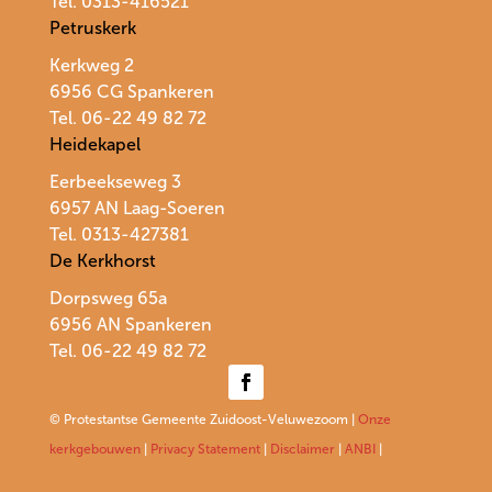
Tel. 0313-416521
Petruskerk
Kerkweg 2
6956 CG Spankeren
Tel. 06-22 49 82 72
Heidekapel
Eerbeekseweg 3
6957 AN Laag-Soeren
Tel. 0313-427381
De Kerkhorst
Dorpsweg 65a
6956 AN Spankeren
Tel.
06-22 49 82 72
© Protestantse Gemeente Zuidoost-Veluwezoom |
Onze
kerkgebouwen
|
Privacy Statement
|
Disclaimer
|
ANBI
|