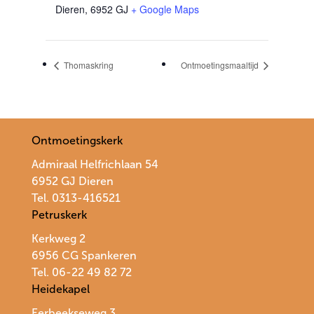
Dieren
,
6952 GJ
+ Google Maps
Thomaskring
Ontmoetingsmaaltijd
Ontmoetingskerk
Admiraal Helfrichlaan 54
6952 GJ Dieren
Tel. 0313-416521
Petruskerk
Kerkweg 2
6956 CG Spankeren
Tel. 06-22 49 82 72
Heidekapel
Eerbeekseweg 3