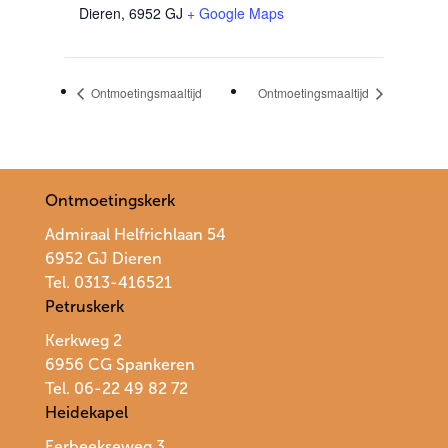
Dieren
,
6952 GJ
+ Google Maps
Ontmoetingsmaaltijd
Ontmoetingsmaaltijd
Ontmoetingskerk
Admiraal Helfrichlaan 54
6952 GJ Dieren
Tel. 0313-416521
Petruskerk
Kerkweg 2
6956 CG Spankeren
Tel. 06-22 49 82 72
Heidekapel
Eerbeekseweg 3