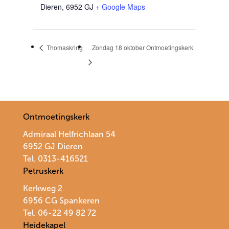
Dieren
,
6952 GJ
+ Google Maps
Thomaskring
Zondag 18 oktober Ontmoetingskerk
Ontmoetingskerk
Admiraal Helfrichlaan 54
6952 GJ Dieren
Tel. 0313-416521
Petruskerk
Kerkweg 2
6956 CG Spankeren
Tel. 06-22 49 82 72
Heidekapel