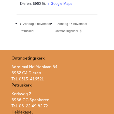
Dieren
,
6952 GJ
+ Google Maps
Zondag 8 november
Zondag 15 november
Petruskerk
Ontmoetingskerk
Ontmoetingskerk
Admiraal Helfrichlaan 54
6952 GJ Dieren
Tel. 0313-416521
Petruskerk
Kerkweg 2
6956 CG Spankeren
Tel. 06-22 49 82 72
Heidekapel