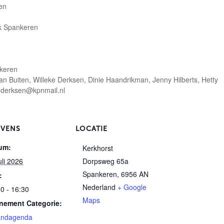
en
k Spankeren
nkeren
 Buiten, Willeke Derksen, Dinie Haandrikman, Jenny Hilberts, Hetty
kederksen@kpnmail.nl
EVENS
LOCATIE
um:
Kerkhorst
uli 2026
Dorpsweg 65a
Spankeren
,
6956 AN
:
Nederland
+ Google
0 - 16:30
Maps
nement Categorie:
ndagenda