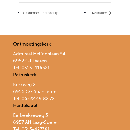
Ontmoetingsmaaltijd
Kerkkuier
Ontmoetingskerk
Admiraal Helfrichlaan 54
6952 GJ Dieren
Tel. 0313-416521
Petruskerk
Kerkweg 2
6956 CG Spankeren
Tel. 06-22 49 82 72
Heidekapel
Eerbeekseweg 3
6957 AN Laag-Soeren
Tel. 0313-427381