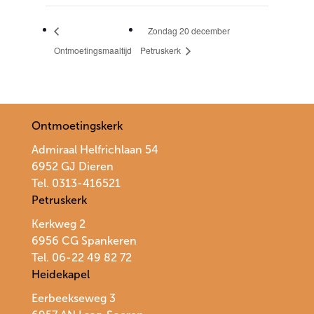
Zondag 20 december
Ontmoetingsmaaltijd
Petruskerk
Ontmoetingskerk
Admiraal Helfrichlaan 54
6952 GJ Dieren
Tel. 0313-416521
Petruskerk
Kerkweg 2
6956 CG Spankeren
Tel. 06-22 49 82 72
Heidekapel
Eerbeekseweg 3