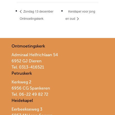
Zondag 13 december
Kerstspel voor jong
Ontmoetingskerk
en oud
Ontmoetingskerk
Admiraal Helfrichlaan 54
6952 GJ Dieren
Tel. 0313-416521
Petruskerk
Kerkweg 2
6956 CG Spankeren
Tel. 06-22 49 82 72
Heidekapel
Eerbeekseweg 3