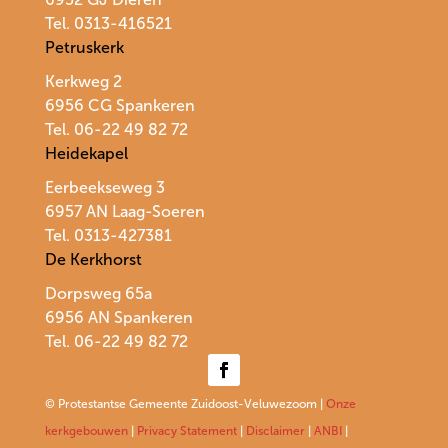
Tel. 0313-416521
Petruskerk
Kerkweg 2
6956 CG Spankeren
Tel. 06-22 49 82 72
Heidekapel
Eerbeekseweg 3
6957 AN Laag-Soeren
Tel. 0313-427381
De Kerkhorst
Dorpsweg 65a
6956 AN Spankeren
Tel.
06-22 49 82 72
© Protestantse Gemeente Zuidoost-Veluwezoom |
Onze
kerkgebouwen
|
Privacy Statement
|
Disclaimer
|
ANBI
|