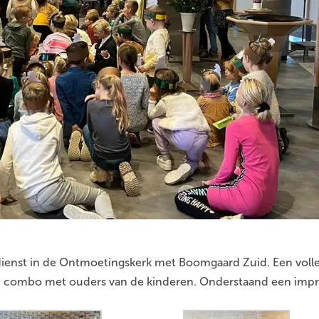
ienst in de Ontmoetingskerk met Boomgaard Zuid. Een voll
en combo met ouders van de kinderen. Onderstaand een impr