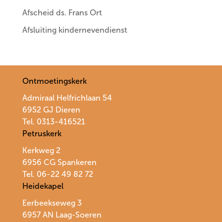
Afscheid ds. Frans Ort
Afsluiting kindernevendienst
Ontmoetingskerk
Admiraal Helfrichlaan 54
6952 GJ Dieren
Tel. 0313-416521
Petruskerk
Kerkweg 2
6956 CG Spankeren
Tel. 06-22 49 82 72
Heidekapel
Eerbeekseweg 3
6957 AN Laag-Soeren