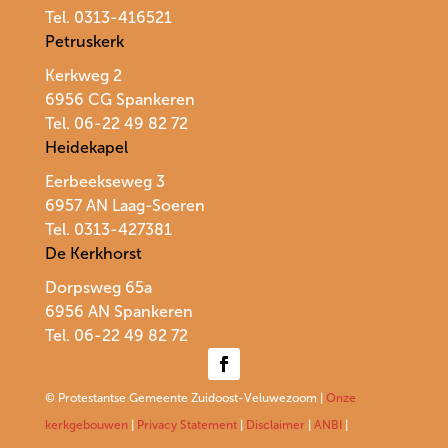
Tel. 0313-416521
Petruskerk
Kerkweg 2
6956 CG Spankeren
Tel. 06-22 49 82 72
Heidekapel
Eerbeekseweg 3
6957 AN Laag-Soeren
Tel. 0313-427381
De Kerkhorst
Dorpsweg 65a
6956 AN Spankeren
Tel.
06-22 49 82 72
© Protestantse Gemeente Zuidoost-Veluwezoom |
Onze
kerkgebouwen
|
Privacy Statement
|
Disclaimer
|
ANBI
|