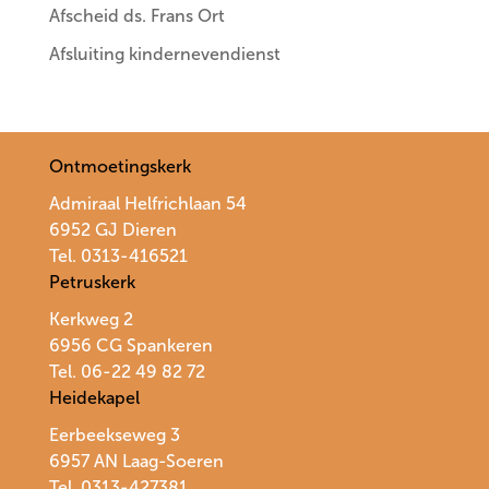
Afscheid ds. Frans Ort
Afsluiting kindernevendienst
Ontmoetingskerk
Admiraal Helfrichlaan 54
6952 GJ Dieren
Tel. 0313-416521
Petruskerk
Kerkweg 2
6956 CG Spankeren
Tel. 06-22 49 82 72
Heidekapel
Eerbeekseweg 3
6957 AN Laag-Soeren
Tel. 0313-427381