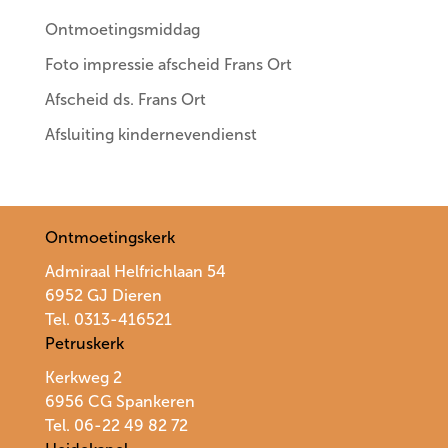
Ontmoetingsmiddag
Foto impressie afscheid Frans Ort
Afscheid ds. Frans Ort
Afsluiting kindernevendienst
Ontmoetingskerk
Admiraal Helfrichlaan 54
6952 GJ Dieren
Tel. 0313-416521
Petruskerk
Kerkweg 2
6956 CG Spankeren
Tel. 06-22 49 82 72