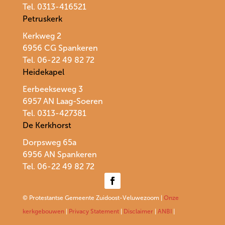
Tel. 0313-416521
Petruskerk
Kerkweg 2
6956 CG Spankeren
Tel. 06-22 49 82 72
Heidekapel
Eerbeekseweg 3
6957 AN Laag-Soeren
Tel. 0313-427381
De Kerkhorst
Dorpsweg 65a
6956 AN Spankeren
Tel.
06-22 49 82 72
© Protestantse Gemeente Zuidoost-Veluwezoom |
Onze
kerkgebouwen
|
Privacy Statement
|
Disclaimer
|
ANBI
|