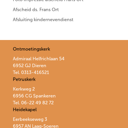
Afscheid ds. Frans Ort
Afsluiting kindernevendienst
Ontmoetingskerk
Admiraal Helfrichlaan 54
6952 GJ Dieren
Tel. 0313-416521
Petruskerk
Kerkweg 2
6956 CG Spankeren
Tel. 06-22 49 82 72
Heidekapel
Eerbeekseweg 3
6957 AN Laag-Soeren