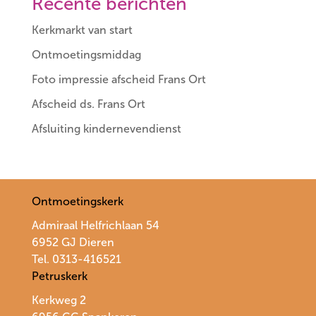
Recente berichten
Kerkmarkt van start
Ontmoetingsmiddag
Foto impressie afscheid Frans Ort
Afscheid ds. Frans Ort
Afsluiting kindernevendienst
Ontmoetingskerk
Admiraal Helfrichlaan 54
6952 GJ Dieren
Tel. 0313-416521
Petruskerk
Kerkweg 2