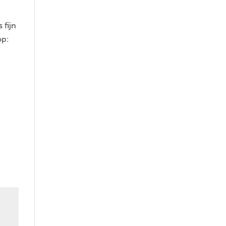
 fijn
op: