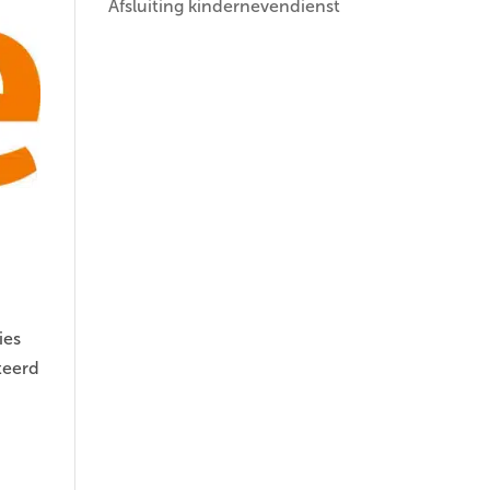
Afsluiting kindernevendienst
ies
teerd