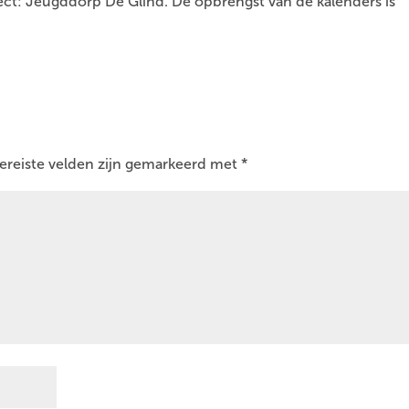
ect: Jeugddorp De Glind. De opbrengst van de kalenders is
ereiste velden zijn gemarkeerd met
*